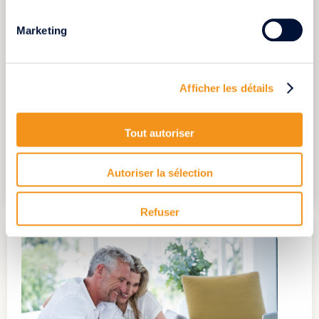
Marketing
16.01.2024
Simplifiez la vente de votre héritage
immobilier grâce à Swifthome
Afficher les détails
Imaginez Noah et Simon*, deux frères confrontés
qui viennent d'hériter d'un appartement chargé
d'histoire, mais nécessitant des travaux. Doivent-ils
Tout autoriser
rénover avant de ve..
SIMPLIFIEZ LA VENTE DE VOTRE
Autoriser la sélection
HÉRITAGE !
Refuser