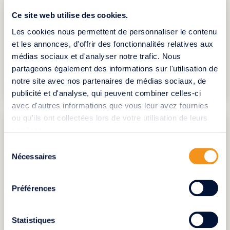
défi d’un couple pour une retraite
Ce site web utilise des cookies.
épanouissante
Les cookies nous permettent de personnaliser le contenu
Maria et René* partagent depuis de longue date
et les annonces, d'offrir des fonctionnalités relatives aux
des moments de bonheur dans leur appartement à
Bernex. Cependant, à l’âge de la retraite, la routine
médias sociaux et d'analyser notre trafic. Nous
du couple semble se p...
partageons également des informations sur l'utilisation de
notre site avec nos partenaires de médias sociaux, de
POUR UNE RETRAITE ÉPANOUISSANTE
publicité et d'analyse, qui peuvent combiner celles-ci
avec d'autres informations que vous leur avez fournies
ou qu'ils ont collectées lors de votre utilisation de leurs
services.
Sélection
Nécessaires
du
consentement
Préférences
Statistiques