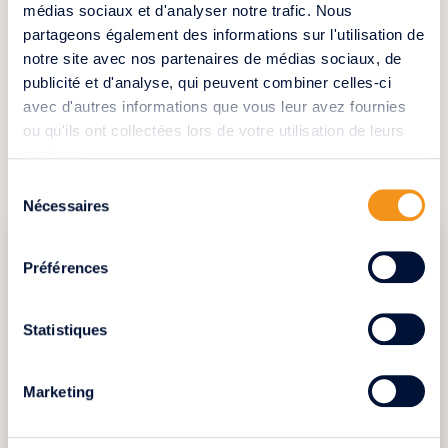
ses
4 étapes simples et efficaces
, Swifthome
médias sociaux et d'analyser notre trafic. Nous
propose une solution rapide aux propriétaires
partageons également des informations sur l'utilisation de
qui désirent vendre leur maison ou
notre site avec nos partenaires de médias sociaux, de
appartement dans les meilleurs délais.
publicité et d'analyse, qui peuvent combiner celles-ci
avec d'autres informations que vous leur avez fournies
ou qu'ils ont collectées lors de votre utilisation de leurs
services.
Sélection
VOUS POUVEZ ÉGALEMENT LIRE
Nécessaires
du
consentement
Préférences
Statistiques
Marketing
10:00 |
17.06.2026