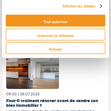
Biens difficiles à vendre : comment transformer
une impasse en opportunité ?
Afficher les détails
Dans le quotidien des professionnels de l'immobilier,
certains biens se révèlent plus complexes à
commercialiser que d'autres...
Tout autoriser
BIENS DIFFICILES À VENDRE : COMMENT
TRANSFORMER UNE IMPASSE EN
OPPORTUNITÉ ?
Autoriser la sélection
Refuser
09:00 |
06.07.2026
Faut-il vraiment rénover avant de vendre son
bien immobilier ?