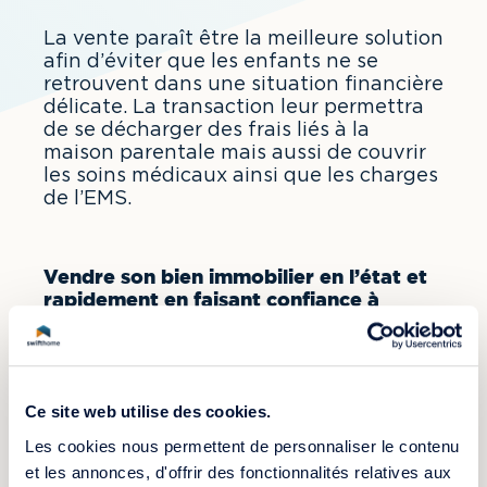
La vente paraît être la meilleure solution
afin d’éviter que les enfants ne se
retrouvent dans une situation financière
délicate. La transaction leur permettra
de se décharger des frais liés à la
maison parentale mais aussi de couvrir
les soins médicaux ainsi que les charges
de l’EMS.
Vendre son bien immobilier en l’état et
rapidement en faisant confiance à
Swifthome
Selon l’état de santé des parents, il faut
parfois agir rapidement. Le placement en
institut médico-social devient urgent.
Ce site web utilise des cookies.
Swifthome comprend cette situation et
Les cookies nous permettent de personnaliser le contenu
s’engage à racheter tout bien immobilier en
et les annonces, d'offrir des fonctionnalités relatives aux
l’état et ce, en 15 jours seulement. Grâce à