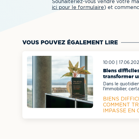
Souhaiteriez-vous vendre votre m
ici pour le formulaire
) et commence
VOUS POUVEZ ÉGALEMENT LIRE
10:00 |
17.06.20
Biens difficil
transformer u
opportunité ?
Dans le quotidie
l'immobilier, cert
complexes à comm
BIENS DIFFIC
COMMENT TR
IMPASSE EN 