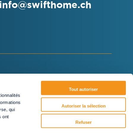
info@swifthome.ch
Swifthome SA
Tout autoriser
Avenue Perdtemps 23
ionnalités
1260 Nyon
formations
Autoriser la sélection
yse, qui
s ont
Refuser