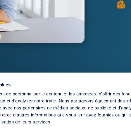
À PROPOS
MEDIAS & PRESSE
okies.
COMMENT ÇA MARCHE
BLOG
t de personnaliser le contenu et les annonces, d'offrir des fonct
FAQ
CONTACT
ux et d'analyser notre trafic. Nous partageons également des in
ESPACE PRO
ENGLISH
site avec nos partenaires de médias sociaux, de publicité et d'anal
 avec d'autres informations que vous leur avez fournies ou qu'il
lisation de leurs services.
cte notarié fait foi.