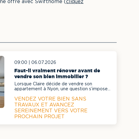
ne offre avec Swifthome (
cliquez
09:00 |
06.07.2026
Faut-il vraiment rénover avant de
vendre son bien immobilier ?
Lorsque Claire décide de vendre son
appartement à Nyon, une question s’impose
rapidement : faut-il investir dans des travaux
VENDEZ VOTRE BIEN SANS
pour maximiser le prix de vente ?
TRAVAUX ET AVANCEZ
SEREINEMENT VERS VOTRE
PROCHAIN PROJET