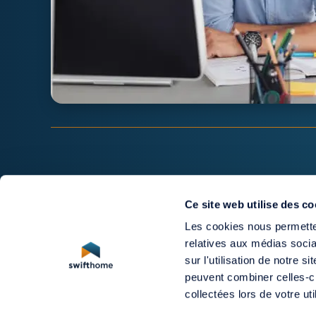
Ce site web utilise des co
Les cookies nous permetten
relatives aux médias socia
sur l'utilisation de notre 
peuvent combiner celles-ci
collectées lors de votre uti
Ce site internet et son contenu sont non contractuels. Seul l'a