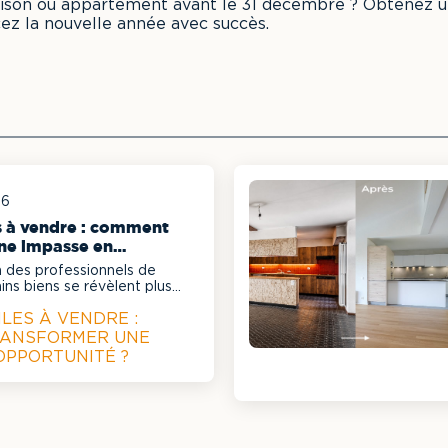
aison ou appartement avant le 31 décembre ? Obtenez u
z la nouvelle année avec succès.
26
es à vendre : comment
ne impasse en
n des professionnels de
ains biens se révèlent plus
ercialiser que d'autres...
ILES À VENDRE :
ANSFORMER UNE
OPPORTUNITÉ ?