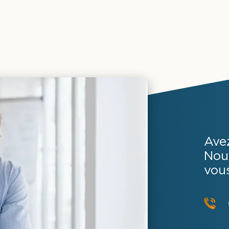
Ave
Nou
vou